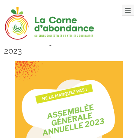
Aller
Mois :
mai 2023
au
contenu
Assemblée générale annuelle
La
2023
Corne
d’abondance
Cuisines
collectives
et
autres
ateliers
reliées
à
l’alimentation