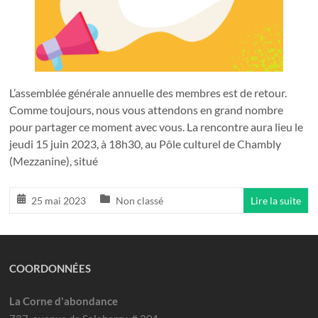
pour
tous!
L’assemblée générale annuelle des membres est de retour.
Comme toujours, nous vous attendons en grand nombre
pour partager ce moment avec vous. La rencontre aura lieu le
jeudi 15 juin 2023, à 18h30, au Pôle culturel de Chambly
(Mezzanine), situé
25 mai 2023
Non classé
Lire la suite
COORDONNÉES
La Corne d'abondance