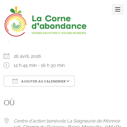
Aller
Atelier – Interculturel
au
contenu
QUAND
La
Corne
26 avril, 2026
d’abondance
12 h 45 min - 16 h 30 min
Cuisines
AJOUTER AU CALENDRIER
collectives
et
Télécharger ICS
Calendrier Google
iCalendar
Office 365
Outlook Live
autres
OÙ
ateliers
reliées
à
Centre d'action bénévole La Seigneurie de Monnoir
l’alimentation