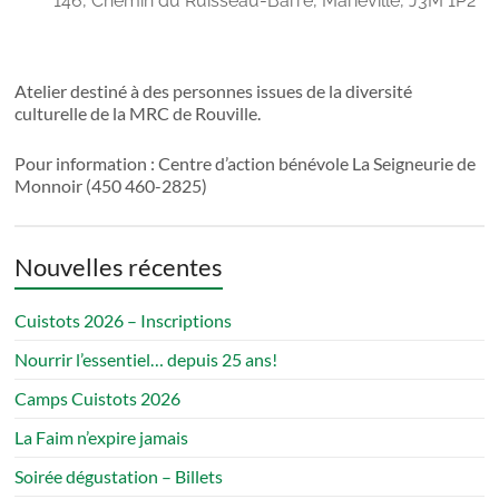
146, Chemin du Ruisseau-Barré, Marieville, J3M 1P2
pour
tous!
Atelier destiné à des personnes issues de la diversité
culturelle de la MRC de Rouville.
Pour information : Centre d’action bénévole La Seigneurie de
Monnoir (450 460-2825)
Nouvelles récentes
Cuistots 2026 – Inscriptions
Nourrir l’essentiel… depuis 25 ans!
Camps Cuistots 2026
La Faim n’expire jamais
Soirée dégustation – Billets