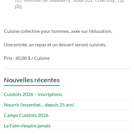
727, Avenue de Salaberry, Suite 201, Chambly, J3L
pour
1R2
tous!
Cuisine collective pour hommes, axée sur l’éducation.
Une entrée, un repas et un dessert seront cuisinés.
Prix : 40,00 $ / Cuisine
Nouvelles récentes
Cuistots 2026 – Inscriptions
Nourrir l’essentiel… depuis 25 ans!
Camps Cuistots 2026
La Faim n’expire jamais