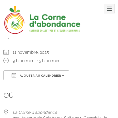
Aller
CC – Les Gagnants
au
contenu
QUAND
La
Corne
11 novembre, 2025
d’abondance
9 h 00 min - 15 h 00 min
Cuisines
AJOUTER AU CALENDRIER
collectives
et
Télécharger ICS
Calendrier Google
iCalendar
Office 365
Outlook Live
autres
OÙ
ateliers
reliées
à
La Corne d'abondance
l’alimentation